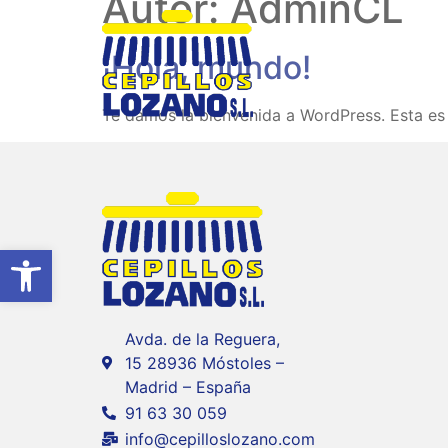
Autor:
AdminCL
¡Hola, mundo!
Te damos la bienvenida a WordPress. Esta es t
Abrir barra de herramientas
Avda. de la Reguera,
15 28936 Móstoles –
Madrid – España
91 63 30 059
info@cepilloslozano.com